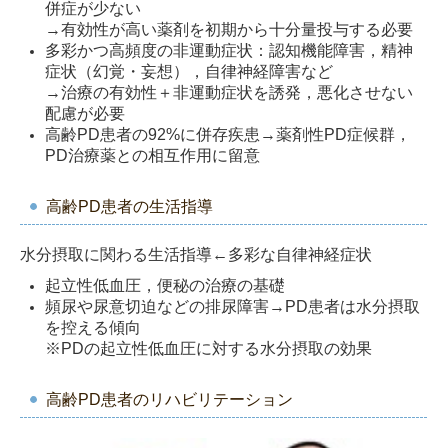
併症が少ない
→有効性が高い薬剤を初期から十分量投与する必要
多彩かつ高頻度の非運動症状：認知機能障害，精神
症状（幻覚・妄想），自律神経障害など
→治療の有効性＋非運動症状を誘発，悪化させない
配慮が必要
高齢PD患者の92%に併存疾患→薬剤性PD症候群，
PD治療薬との相互作用に留意
高齢PD患者の生活指導
水分摂取に関わる生活指導←多彩な自律神経症状
起立性低血圧，便秘の治療の基礎
頻尿や尿意切迫などの排尿障害→PD患者は水分摂取
を控える傾向
※PDの起立性低血圧に対する水分摂取の効果
高齢PD患者のリハビリテーション