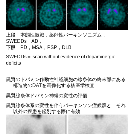
上段：本態性振戦，薬剤性パーキンソニズム，
SWEDDs
，
AD
，
下段：
PD
，
MSA
，
PSP
，
DLB
SWEDDs
＝
scan without evidence of dopaminergic
deficits
黒質のドパミン作動性神経細胞の線条体の終末部にある
構造物の
DAT
を画像化する核医学検査
黒質線条体ドパミン神経の変性の評価
黒質線条体系の変性を伴うパーキンソン症候群と それ
以外の
疾患を鑑別する際に有効