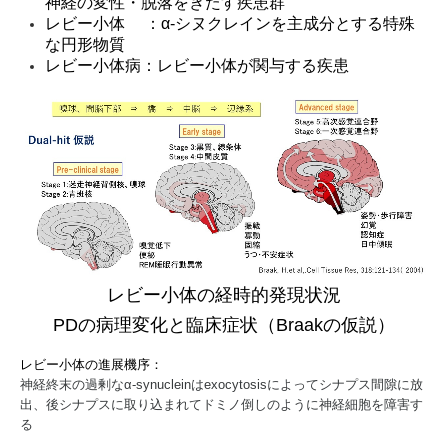
神経の変性・脱落をきたす疾患群
レビー小体 ：
α-
シヌクレインを主成分とする特殊
な円形物質
レビー小体病：レビー小体が関与する疾患
レビー小体の経時的発現状況
PDの病理変化と臨床症状（Braakの仮説）
レビー小体の進展機序：
神経終末の過剰な
α-synuclein
は
exocytosis
によってシナプス間隙に放
出、後シナプスに取り込まれてドミノ倒しのように神経細胞を障害す
る