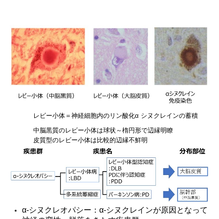
レビー小体＝神経細胞内のリン酸化
α
シヌクレインの蓄積
中脳黒質のレビー小体は球状～楕円形で辺縁明瞭
皮質型のレビー小体は比較的辺縁不鮮明
α-
シヌクレオパシー：
α-
シヌクレインが原因となって