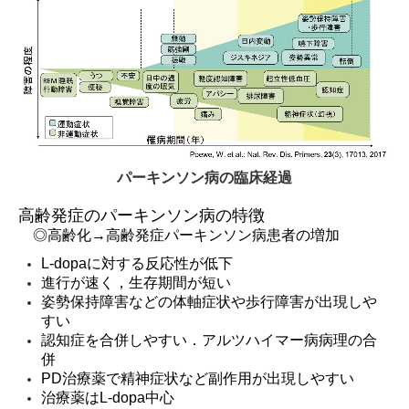
パーキンソン病の臨床経過
高齢発症のパーキンソン病
の特徴
◎高齢化→高齢発症パーキンソン病患者の増加
L-dopa
に対する反応性が低下
進行が速く，生存期間が短い
姿勢保持障害などの体軸症状や歩行障害が出現しや
すい
認知症を合併しやすい．アルツハイマー病病理の合
併
PD治療薬で精神症状など副作用が出現しやすい
治療薬は
L-dopa
中心