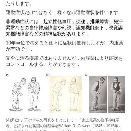
たりします。
認知症の症状と対応
運動症状だけではなく，様々な非運動症状を伴います
物忘れ外来を受診いただく皆様へ
非運動症状には，
起立性低血圧，便秘，排尿障害，発汗
異常などの自律神経障害や
幻視，認知機能低下，視覚認
伊藤 智也選手と歩む
知機能障害などの
精神症状があります．
10年単位で考えると徐々に症状は進行しますが，内服薬
担当する主な疾患
が有効です．
パーキンソン病について
完全に治る疾患ではありませんが，内服薬により症状を
コントロールすることができます．
てんかんについて
認知症について
脳卒中について
多発性硬化症と視神経脊髄炎
その他神経難病について
(A)(B)
は，
(C)
の２枚の写真をもとにして，「史上最高の臨床神経学
者」と評された英国の神経学者
William R. Gowers
（
1845
～
1915
年）