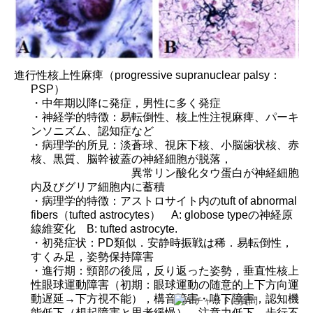
進行性核上性麻痺（
progressive supranuclear palsy
：
PSP
）
・中年期以降に発症，男性に多く発症
・神経学的特徴：易転倒性、核上性注視麻痺、パーキ
ンソニズム、認知症など
・病理学的所見：淡蒼球、視床下核、小脳歯状核、赤
核、黒質、脳幹被蓋の神経細胞が脱落，
異常リン酸化タウ蛋白が神経細胞
内及びグリア細胞内に蓄積
・病理学的特徴：アストロサイト内の
tuft of abnormal
fibers
（
tufted astrocytes
）
A: globose type
の神経原
線維変化
B: tufted astrocyte.
・初発症状：
PD
類似．安静時振戦は稀．易転倒性，
すくみ足，姿勢保持障害
・進行期：頸部の後屈，反り返った姿勢，垂直性核上
性眼球運動障害（初期：眼球運動の随意的上下方向運
動遅延→下方視不能），構音障害・嚥下障害，認知機
能低下（想起障害と思考緩慢），注意力低下．
歩行不