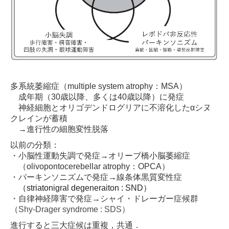
多系統萎縮症（multiple system atrophy：MSA）
成年期（30歳以降、多くは40歳以降）に発症
神経細胞とオリゴデンドログリアに不溶化したαシヌ
クレインが蓄積
→進行性の細胞変性脱落
以前の分類：
・小脳性運動失調で発症→オリーブ橋小脳萎縮症
（olivopontocerebellar atrophy：OPCA）
・パーキンソニズムで発症→線条体黒質変性症
（striatonigral degeneraiton : SND）
・自律神経障害で発症→シャイ・ドレーガー症候群
（
Shy-Drager syndrome : SDS）
進行すると三大症候は重複，共通．