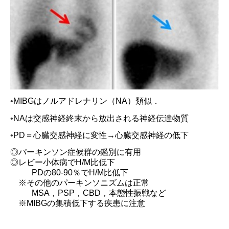
•
MIBG
はノルアドレナリン（
NA
）類似．
•
NA
は交感神経終末から放出される神経伝達物質
•
PD
＝心臓交感神経に変性→心臓交感神経の低下
◎パーキンソン症候群の鑑別に有用
◎レビー小体病で
H/M
比低下
PD
の
80-90
％で
H/M
比低下
※その他のパーキンソニズムは正常
MSA
，
PSP
，
CBD
，本態性振戦など
※MIBG
の集
積低下する疾患に注意