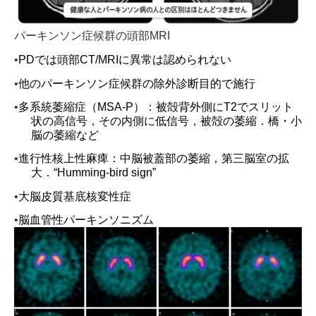
パーキンソン症候群の頭部MRI
•
PD
では頭部
CT/MRI
に異常は認められない
•
他のパーキンソン症候群の除外診断目的で施行
•
多系統萎縮症（
MSA-P
）：
被殻背外側に
T2
でスリット
状の高信号，その内側に低信号，被殻の萎縮．橋・小
脳の萎縮など
•
進行性核上性麻痺：
中脳被蓋部の萎縮，第三脳室の拡
大．
“
Humming-bird sign
”
•
大脳皮質基底核変性症
•
脳血
管性パーキンソニズム