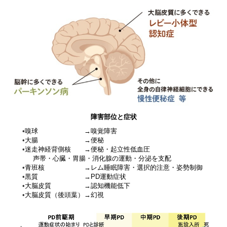
障害部位と
症状
•
嗅球 →嗅覚障害
•
大腸 →便秘
•
迷走神経背側核 →便秘・起立性低血圧
声帯・心臓・胃腸・消化腺の運動・分泌を支配
•
青班核 →レム睡眠障害・選択的注意・姿勢制御
•
黒質 →
PD
運動症状
•
大脳皮質 →認知機能低下
•
大脳皮質（後頭葉）→幻視