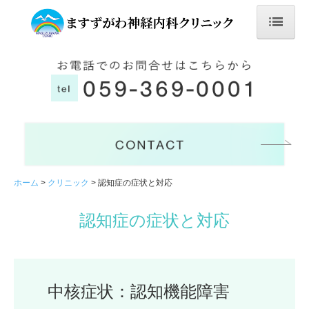
ホーム
神経内科とは
クリニック
クリニックについて
クリニックからのお知らせ
ホーム
クリニック
認知症の症状と対応
医師の紹介
認知症の症状と対応
認知症疾患医療センター
建物と設備
中核症状：認知機能障害
神経疾患と多職種連携