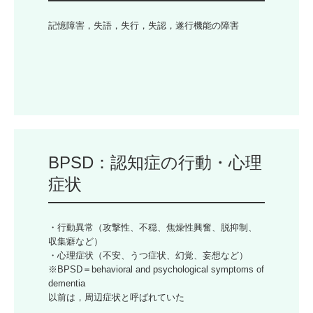
認知症の症状と対応
記憶障害，失語，失行，失認，遂行機能の障害

物忘れ外来を受診いただく皆様へ
伊藤 智也選手と歩む
担当する主な疾患
パーキンソン病について
BPSD：認知症の行動・心理
てんかんについて
症状
認知症について
脳卒中について
・行動異常（攻撃性、不穏、焦燥性興奮、脱抑制、
収集癖など）

・心理症状（不安、うつ症状、幻覚、妄想など）

多発性硬化症と視神経脊髄炎
※BPSD＝behavioral and psychological symptoms of 
dementia

その他神経難病について
以前は，周辺症状と呼ばれていた