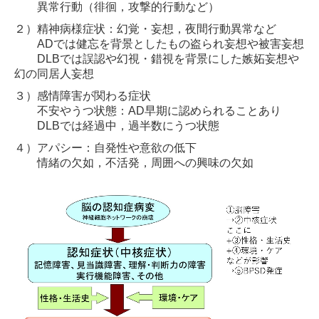
異常行動（徘徊，攻撃的行動など）
２）精神病様症状：幻覚・妄想，夜間行動異常など
ADでは健忘を背景としたもの盗られ妄想や被害妄想
DLBでは誤認や幻視・錯視を背景にした嫉妬妄想や
幻の同居人妄想
３）感情障害が関わる症状
不安やうつ状態：AD早期に認められることあり
DLBでは経過中，過半数にうつ状態
４）アパシー：自発性や意欲の低下
情緒の欠如，不活発，周囲への興味の欠如