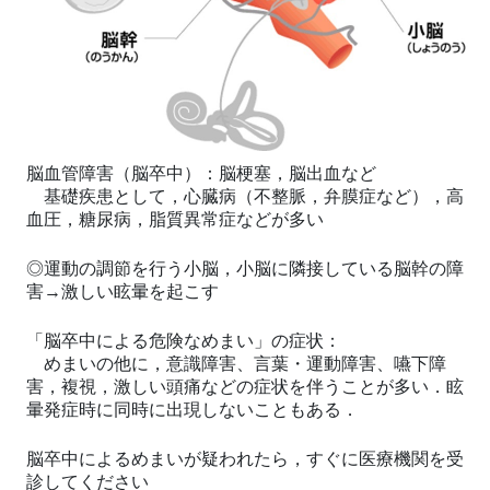
脳血管障害（脳卒中）：脳梗塞，脳出血など
基礎疾患として，心臓病（不整脈，弁膜症など），高
血圧，糖尿病，脂質異常症などが多い
◎運動の調節を行う小脳，小脳に隣接している脳幹の障
害→
激しい眩暈を起こす
「脳卒中による危険なめまい」の症状：
めまいの他に，意識障害、言葉・運動障害、嚥下障
害，複視，激しい頭痛などの症状を伴うことが多い．眩
暈発症時に同時に出現しないこともある．
脳卒中によるめまいが疑われたら，すぐに医療機関を受
診してください