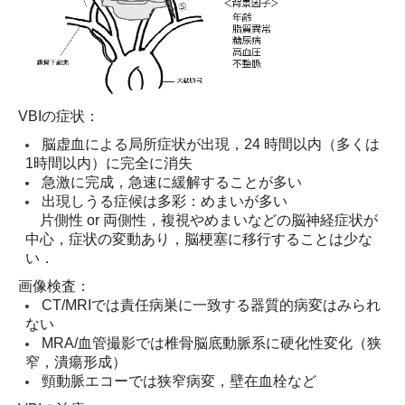
VBIの症状：
脳虚血による局所症状が出現，24 時間以内（多くは
1時間以内）に完全に消失
急激に完成，急速に緩解することが多い
出現しうる症候は多彩：めまいが多い
片側性 or 両側性，複視やめまいなどの脳神経症状が
中心，症状の変動あり，脳梗塞に移行することは少な
い．
画像検査：
CT/MRIでは責任病巣に一致する器質的病変はみられ
ない
MRA/血管撮影では椎骨脳底動脈系に硬化性変化（狭
窄，潰瘍形成）
頸動脈エコーでは狭窄病変，壁在血栓など