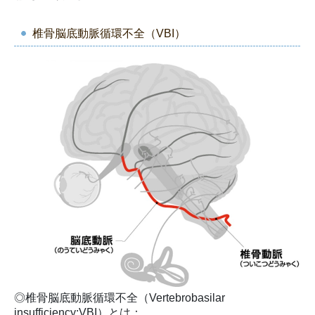
椎骨脳底動脈循環不全（VBI）
◎椎骨脳底動脈循環不全（Vertebrobasilar
insufficiency:VBI）とは：