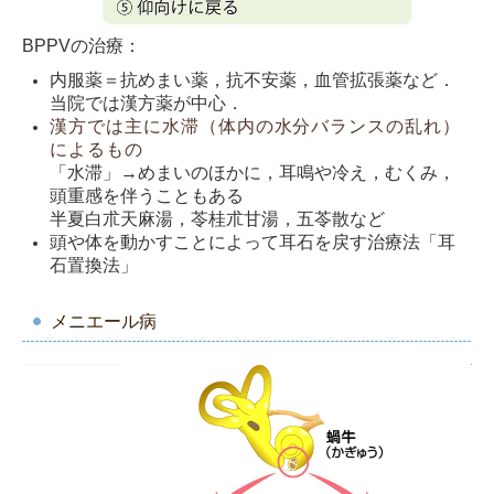
BPPVの治療：
内服薬＝抗めまい薬，抗不安薬，血管拡張薬など．
当院では漢方薬が中心．
漢方では主に水滞（体内の水分バランスの乱れ）
によるもの
「水滞」→めまいのほかに，耳鳴や冷え，むくみ，
頭重感を伴うこともある
半夏白朮天麻湯，苓桂朮甘湯，五苓散など
頭や体を動かすことによって耳石を戻す治療法「耳
石置換法」
メニエール病