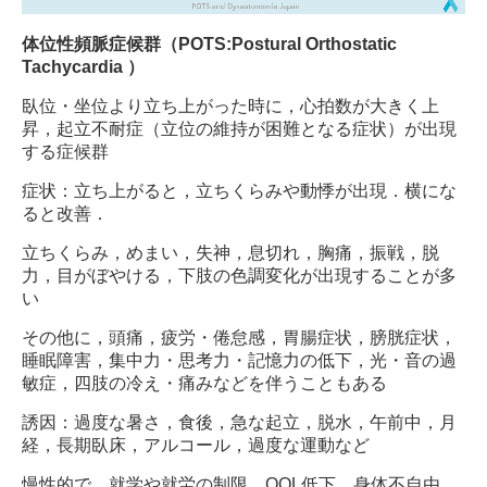
体位性頻脈症候群（POTS:Postural Orthostatic
Tachycardia ）
臥位・坐位より立ち上がった時に，心拍数が大きく上
昇，起立不耐症（立位の維持が困難となる症状）が出現
する症候群
症状：立ち上がると，立ちくらみや動悸が出現．横にな
ると改善．
立ちくらみ，めまい，
失神，
息切れ，
胸痛，
振戦，
脱
力，
目がぼやける，
下肢の色調変化が出現することが多
い
その他に
，
頭痛，
疲労・倦怠感，
胃腸症状，
膀胱症状，
睡眠障害，
集中力・思考力・記憶力の低下，
光・音の過
敏症，
四肢の冷え・痛みなどを伴うこともある
誘因：過度
な暑さ，
食後，
急な起立，
脱水，
午前中，月
経，
長期臥床，アルコール，
過度な運動など
慢性的で，就学や就労の制限，QOL低下，身体不自由，