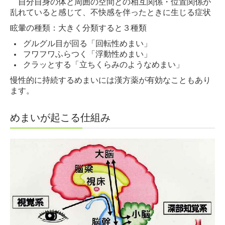
自分自身の体と周囲の空間との相互関係・位置関係が
頭痛について
乱れていると
感じて、
不快感を伴ったときに生じる症状
めまいについて
眩暈の種類：大きく分類すると３種類
グルグル目が回る「回転性めまい」
漢方について
フワフワふらつく「浮動性めまい」
クラッとする「立ちくらみのようなめまい」
Contact us
慢性的に持続するめまいには漢方薬が有効なこともあり
ます。
めまいが起こる仕組み