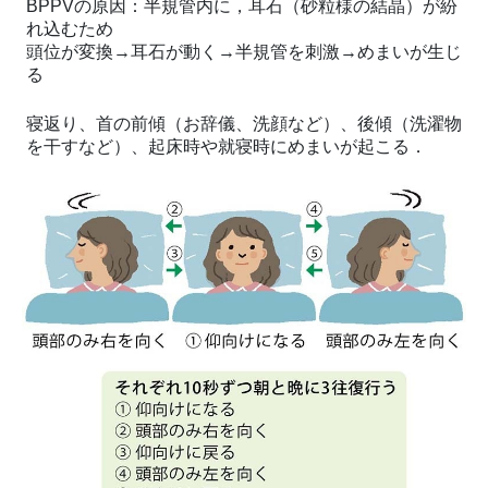
BPPVの原因：半規管内に，耳石（砂粒様の結晶）が紛
れ込むため
頭位が変換→耳石が動く→半規管を刺激→めまいが生じ
る
寝返り、首の前傾（お辞儀、洗顔など）、後傾（洗濯物
を干すなど）、起床時や就寝時にめまいが起こる．