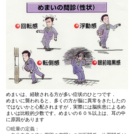
認知症の症状と対応
物忘れ外来を受診いただく皆様へ
伊藤 智也選手と歩む
担当する主な疾患
パーキンソン病について
てんかんについて
認知症について
めまいは、経験される方が多い症状のひとつです．
脳卒中について
めまいに襲われると、多くの方が脳に異常をきたしたの
ではないかと心配されますが，
実際には脳疾患によるめ
多発性硬化症と視神経脊髄炎
まいは比較的少数です。めまいの６０％以上は、耳の中
に原因があります
その他神経難病について
◎眩暈の定義：