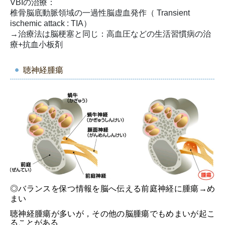
VBIの治療：
椎骨脳底動脈領域の一過性脳虚血発作（ Transient
ischemic attack : TIA）
→治療法は脳梗塞と同じ：高血圧などの生活習慣病の治
療+抗血小板剤
聴神経腫瘍
◎バランスを保つ情報を脳へ伝える前庭神経に腫瘍→め
まい
聴神経腫瘍が多いが，
その他の脳腫瘍でもめまいが起こ
ることがある