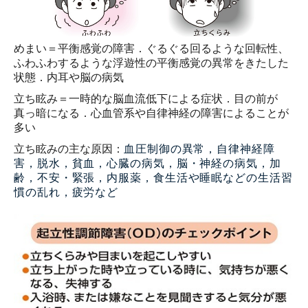
めまい＝平衡感覚の障害．
ぐるぐる回るような回転性、
ふわふわするような浮遊性の平衡感覚の異常をきたした
状態．内耳や脳の病気
立ち眩み＝一時的な脳血流低下による症状．目の前が
真っ暗になる．心血管系や自律神経の障害によることが
多い
立ち眩みの主な原因：
血圧制御の異常，
自律神経障
害，
脱水，貧血，
心臓の病気，
脳・神経の病気，
加
齢，
不安・緊張，
内服薬，
食生活や睡眠などの生活習
慣の乱れ，
疲労など