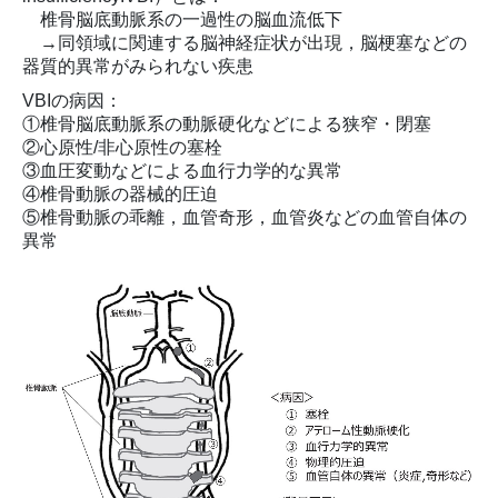
椎骨脳底動脈系の一過性の脳血流低下
→同領域に関連する脳神経症状が出現，脳梗塞などの
器質的異常がみられない疾患
VBIの病因：
①椎骨脳底動脈系の動脈硬化などによる狭窄・閉塞
②心原性/非心原性の塞栓
③血圧変動などによる血行力学的な異常
④椎骨動脈の器械的圧迫
⑤椎骨動脈の乖離，血管奇形，血管炎などの血管自体の
異常