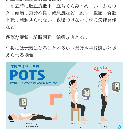
起立時に脳血流低下→立ちくらみ・めまい・ふらつ
き，頭痛，気分不良，倦怠感など．
動悸，腹痛，食欲
不振，朝起きられない，夜寝つけない，時に失神発作
など
多彩な症状→診断困難，治療が遅れる．
午後には元気になることが多い→怠けや学校嫌いと捉
えられる場合