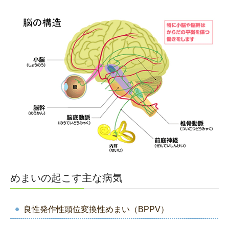
めまいの起こす主な病気
良性発作性頭位変換性めまい（BPPV）