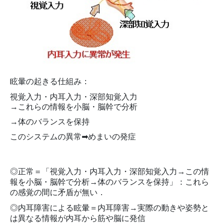
眩暈の起きる仕組み：
視覚入力・内耳入力・深部知覚入力
→これらの情報を小脳・脳幹で分析
→体のバランスを保持
このシステムの異常➡めまいの発症
◎正常＝「
視覚入力・内耳入力・深部知覚入力→この
情
報を小脳・脳幹で分析
→体のバランスを保持
」：
これら
の感覚の間に矛盾が無い．
◎内耳障害による眩暈＝内耳障害→実際の動きや姿勢と
は異なる情報が内耳から筋や脳に発信