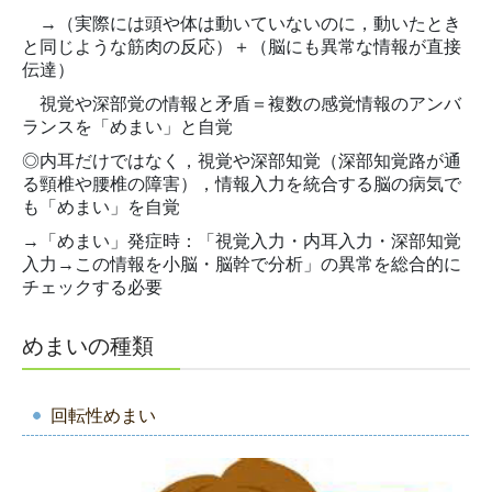
→（実際には頭や体は動いていないのに，動いたとき
と同じような筋肉の反応）＋（
脳にも異常な情報が直接
伝達）
視覚や深部覚の情報と
矛盾＝複数の感覚情報のアンバ
ランスを「めまい」と自覚
◎内耳だけではなく，視覚や深部知覚（深部知覚路が通
る頸椎や腰椎の障害），情報入力を統合する脳の病気で
も「めまい」を自覚
→「めまい」発症時：
「
視覚入力・内耳入力・深部知覚
入力→この
情報を小脳・脳幹で分析」の
異常を総合的に
チェックする必要
めまいの種類
回転性めまい