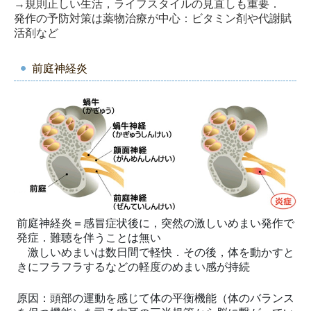
→規則正しい生活，ライフスタイルの見直しも重要．
発作の予防対策は薬物治療が中心：ビタミン剤や代謝賦
活剤など
前庭神経炎
前庭神経炎＝感冒症状後に，突然の激しいめまい発作で
発症．難聴を伴うことは無い
激しいめまいは数日間で軽快．その後，体を動かすと
きにフラフラするなどの軽度のめまい感が持続
原因：頭部の運動を感じて体の平衡機能（体のバランス